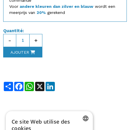
commande
Voor
andere kleuren dan zilver en blauw
wordt een
meerprijs van
20%
gerekend
Quantité:
-
+
AJOUTER
Share
Facebook
WhatsApp
X
LinkedIn
Ce site Web utilise des
cookies