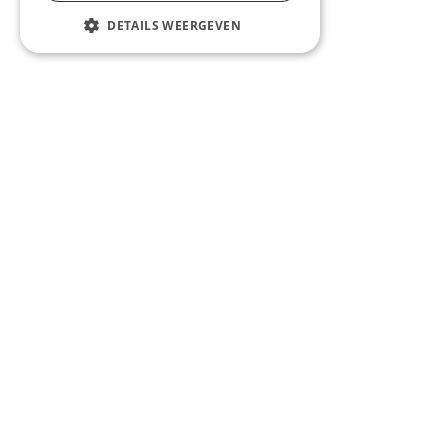
DETAILS WEERGEVEN
© C-METALS nv
Rue Saint Roch 5
7712 Herseaux